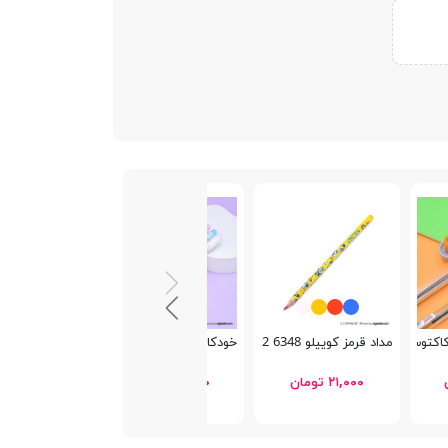
Chanss 0.5m
مداد قرمز کوییلو 6348 Cartoony 2
خودکار پاکن دار کوکی Uzhiya GP-9237
چسب ماتیکی 9 گرم Schoolfans FA92701
۲۱,۰۰۰ تومان
۲۵,۰۰۰ تومان
۲۴,۰۰۰ تومان