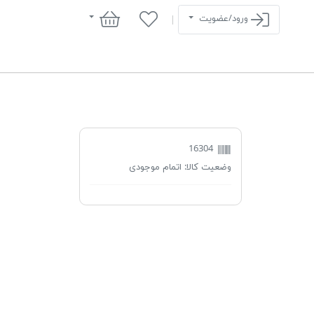
سبد خرید
ورود/عضویت
16304
وضعیت کالا:
اتمام موجودی