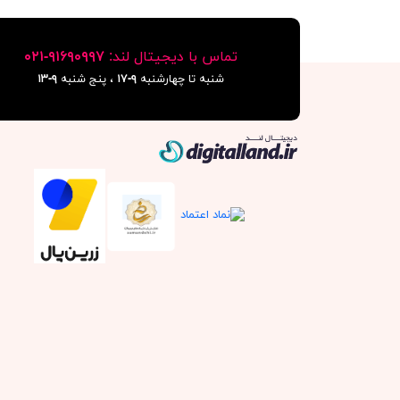
تماس با دیجیتال لند:
٩١۶٩٠٩٩٧-٠٢١
شنبه تا چهارشنبه
۹-۱۷
، پنج شنبه
۹-١٣
دیجیتال لند