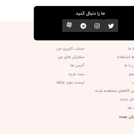
ما را دنبال کنید
تویتر
اینستاگرام
کانال تلگرام
آپارات
ه ما
حساب کاربری من
ط استفاده
سفارش های من‎
با ما
آدرس ها
جو
سبد خرید
گ
لیست مورد علاقه
ن کالاهای مشاهده شده
های جدید
 ها
ش عمده