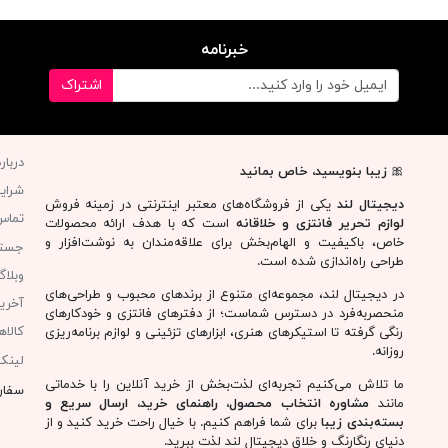
خبرنامه
اشتراک
دربار
🎀
زیبا بنویسید، خاص بمانید
شرای
دیجیتال لند
یکی از فروشگاه‌های معتبر اینترنتی در زمینه فروش
تماس 
لوازم تحریر فانتزی و خلاقانه
است که با هدف ارائه محصولات
خاص، باکیفیت و الهام‌بخش برای علاقه‌مندان به نوشت‌افزار و
جست
طراحی راه‌اندازی شده است.
وبلا
در دیجیتال لند، مجموعه‌ای متنوع از برندهای محبوب و طراحی‌های
آخری
منحصربه‌فرد در دسترس شماست؛ از دفترهای فانتزی و خودکارهای
کالا
رنگی گرفته تا استیکرهای هنری، ابزارهای تزئینی و لوازم برنامه‌ریزی
روزانه.
لینک
ما تلاش می‌کنیم تجربه‌ای لذت‌بخش از خرید آنلاین را با خدماتی
سفار
مانند
مشاوره انتخاب محصول، راهنمای خرید، ارسال سریع و
بسته‌بندی زیبا
برای شما فراهم کنیم. با خیال راحت خرید کنید و از
دنیای رنگارنگ و خلاق دیجیتال لند لذت ببرید.