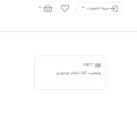
سبد خرید
ورود/عضویت
15877
وضعیت کالا:
اتمام موجودی