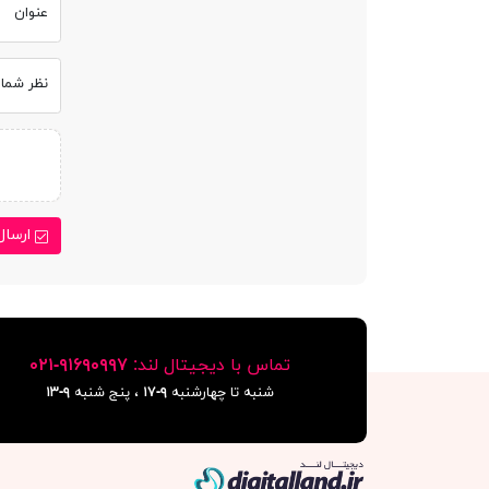
عنوان
نظر شما
ارسال
تماس با دیجیتال لند:
٩١۶٩٠٩٩٧-٠٢١
شنبه تا چهارشنبه
۹-۱۷
، پنج شنبه
۹-١٣
دیجیتال لند