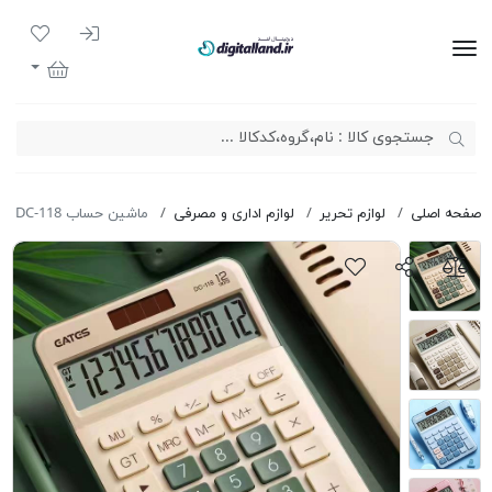
ورود به سیست
لیست مور
دیجیتال لند
سبد خرید
صفحه اصلی
لوازم تحریر
لوازم اداری و مصرفی
ماشین حساب EATES DC-118