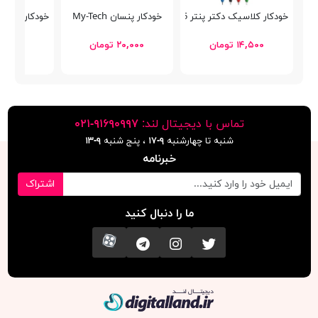
خودکار کلاسیک دکتر پنتر DP-105
خودکار پنسان My-Tech
خودکار پنتر کلاسیک 102
۱۴,۵۰۰ تومان
۲۰,۰۰۰ تومان
۲۶,۵۰۰ توما
تماس با دیجیتال لند:
٩١۶٩٠٩٩٧-٠٢١
شنبه تا چهارشنبه
۹-۱۷
، پنج شنبه
۹-١٣
خبرنامه
اشتراک
ما را دنبال کنید
تویتر
اینستاگرام
کانال تلگرام
آپارات
دیجیتال لند