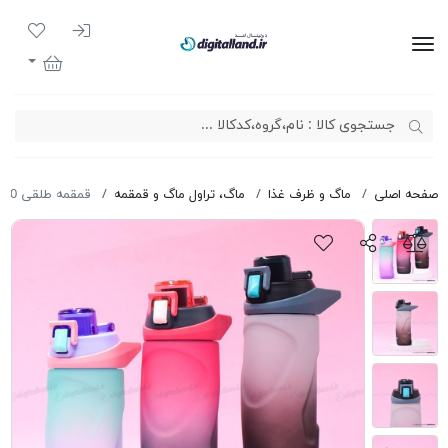
ورود به سیست
لیست مور
دیجیتال لند
سبد خرید
صفحه اصلی
ماگ و ظرف غذا
ماگ، تراول ماگ و قمقمه
قمقمه طلقی 630 میل اسپورت Schoolfans FA9357