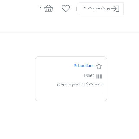
سبد خرید
ورود/عضویت
Schoolfans
16062
وضعیت کالا:
اتمام موجودی