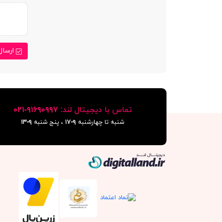
ارسال
تماس با دیجیتال لند:
٩١۶٩٠٩٩٧-٠٢١
شنبه تا چهارشنبه
۹-۱۷
، پنج شنبه
۹-١٣
دیجیتال لند