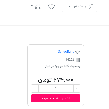
سبد خرید
ورود/عضویت
Schoolfans
14222
وضعیت کالا:
موجود در انبار
۶۷۴,۰۰۰ تومان
+
-
افزودن به سبد خرید