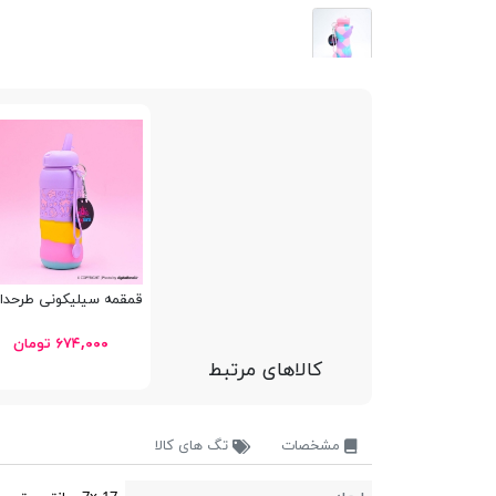
قمقمه سیلیکونی طرحدار hoolfans FA933
۶۷۴,۰۰۰ تومان
کالاهای مرتبط
مشخصات
تگ های کالا