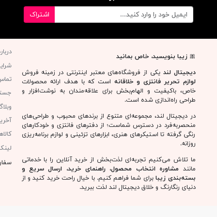
اشتراک
دربار
🎀
زیبا بنویسید، خاص بمانید
شرای
دیجیتال لند
یکی از فروشگاه‌های معتبر اینترنتی در زمینه فروش
تماس 
لوازم تحریر فانتزی و خلاقانه
است که با هدف ارائه محصولات
خاص، باکیفیت و الهام‌بخش برای علاقه‌مندان به نوشت‌افزار و
جست
طراحی راه‌اندازی شده است.
وبلا
در دیجیتال لند، مجموعه‌ای متنوع از برندهای محبوب و طراحی‌های
آخری
منحصربه‌فرد در دسترس شماست؛ از دفترهای فانتزی و خودکارهای
کالا
رنگی گرفته تا استیکرهای هنری، ابزارهای تزئینی و لوازم برنامه‌ریزی
روزانه.
لینک
ما تلاش می‌کنیم تجربه‌ای لذت‌بخش از خرید آنلاین را با خدماتی
سفار
مانند
مشاوره انتخاب محصول، راهنمای خرید، ارسال سریع و
بسته‌بندی زیبا
برای شما فراهم کنیم. با خیال راحت خرید کنید و از
دنیای رنگارنگ و خلاق دیجیتال لند لذت ببرید.