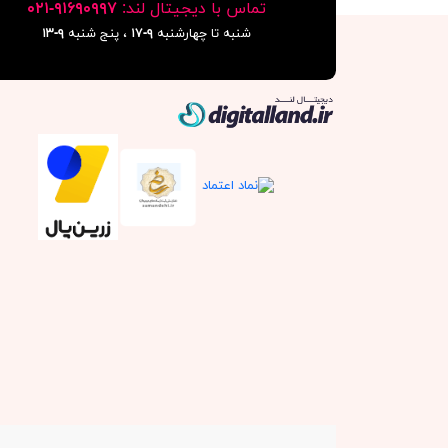
تماس با دیجیتال لند:
٩١۶٩٠٩٩٧-٠٢١
شنبه تا چهارشنبه
۹-۱۷
، پنج شنبه
۹-١٣
دیجیتال لند