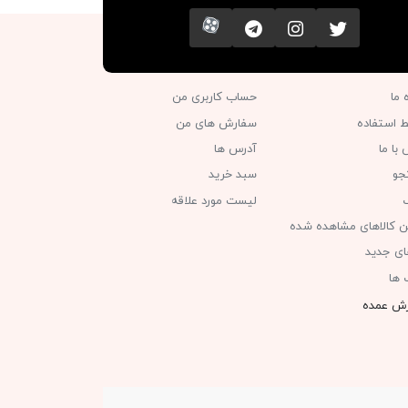
تویتر
اینستاگرام
کانال تلگرام
آپارات
ه ما
حساب کاربری من
ط استفاده
سفارش های من‎
با ما
آدرس ها
جو
سبد خرید
گ
لیست مورد علاقه
ن کالاهای مشاهده شده
های جدید
 ها
ش عمده