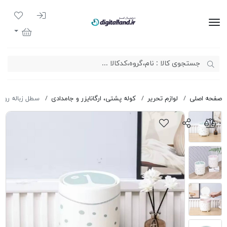
ورود به سیست
لیست مور
دیجیتال لند
سبد خرید
صفحه اصلی
لوازم تحریر
کوله پشتی، ارگانایزر و جامدادی
سطل زباله رومیزی درب