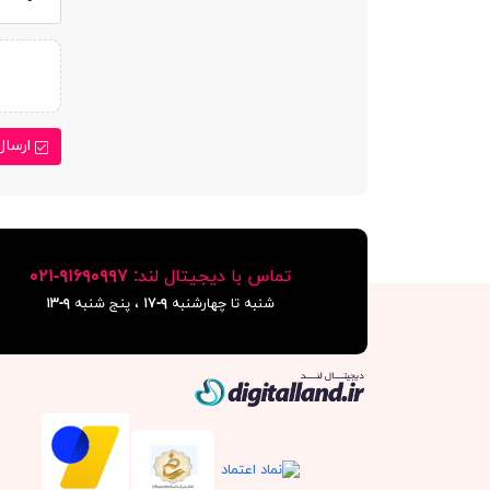
ارسال
تماس با دیجیتال لند:
٩١۶٩٠٩٩٧-٠٢١
شنبه تا چهارشنبه
۹-۱۷
، پنج شنبه
۹-١٣
دیجیتال لند