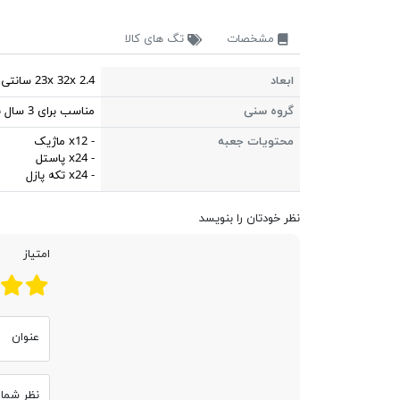
مشخصات
تگ های کالا
ابعاد
23x 32x 2.4 سانتی متر
گروه سنی
مناسب برای 3 سال به بالا
محتویات جعبه
- x12 ماژیک
- x24 پاستل
- x24 تکه پازل
نظر خودتان را بنویسد
امتیاز
عنوان
نظر شما