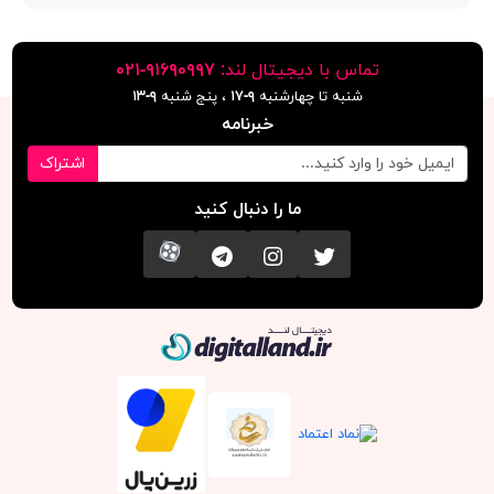
تماس با دیجیتال لند:
٩١۶٩٠٩٩٧-٠٢١
شنبه تا چهارشنبه
۹-۱۷
، پنج شنبه
۹-١٣
خبرنامه
اشتراک
ما را دنبال کنید
تویتر
اینستاگرام
کانال تلگرام
آپارات
دیجیتال لند