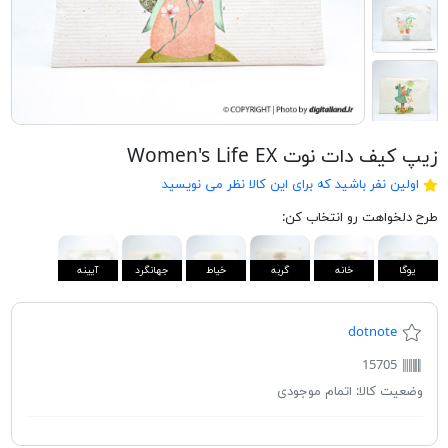
زیپ کیف دات نوت Women's Life EX
اولین نفر باشید که برای این کالا نظر می نویسید
طرح دلخواهت رو انتخاب کن:
یوگا
خانه
گربه
خیاط
جهانگرد
آیینه
dotnote
15705
وضعیت کالا:
اتمام موجودی