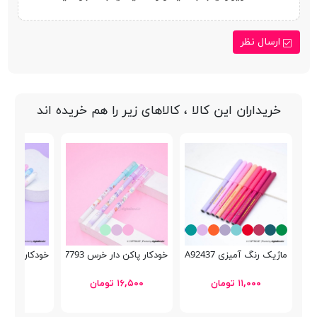
ارسال نظر
خریداران این کالا ، کالاهای زیر را هم خریده اند
ماژیک رنگ آمیزی Schoolfans FA92437
خودکار پاکن دار خرس GP-7793
خودکار پاکن دار کوکی 
۱۱,۰۰۰ تومان
۱۶,۵۰۰ تومان
۲۵,۰۰۰ توما