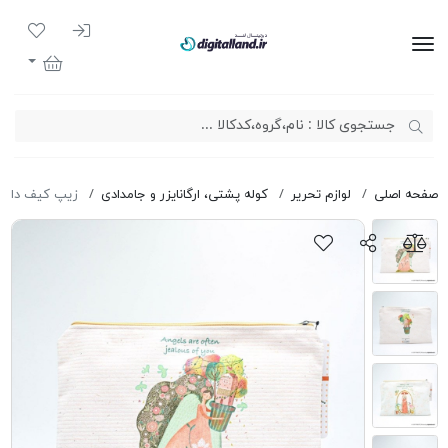
ورود به سیست
لیست مور
دیجیتال لند
سبد خرید
صفحه اصلی
لوازم تحریر
کوله پشتی، ارگانایزر و جامدادی
زیپ کیف دات نوت Life EX