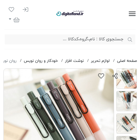
ورود به سیست
لیست مور
دیجیتال لند
سبد خرید
صفحه اصلی
لوازم تحریر
نوشت افزار
خودکار و روان نویس
روان نویس co GP9133