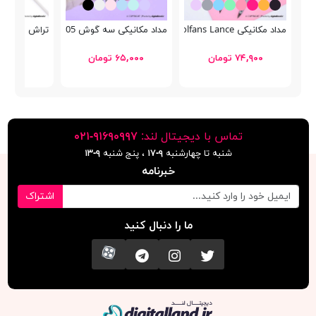
مداد مکانیکی Schoolfans Lance
مداد مکانیکی سه گوش King 0.5mm 9005
تراش فلزی Schoolfans FA92666
۷۴,۹۰۰ تومان
۶۵,۰۰۰ تومان
۴۳,۰۰۰ توما
تماس با دیجیتال لند:
٩١۶٩٠٩٩٧-٠٢١
شنبه تا چهارشنبه
۹-۱۷
، پنج شنبه
۹-١٣
خبرنامه
اشتراک
ما را دنبال کنید
تویتر
اینستاگرام
کانال تلگرام
آپارات
دیجیتال لند