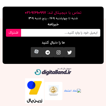
تماس با دیجیتال لند:
٩١۶٩٠٩٩٧-٠٢١
شنبه تا چهارشنبه
۹-۱۷
، پنج شنبه
۹-١٣
خبرنامه
اشتراک
ما را دنبال کنید
تویتر
اینستاگرام
کانال تلگرام
آپارات
دیجیتال لند