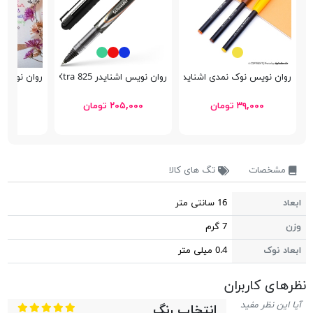
روان نویس نوک نمدی اشنایدر Topliner 967
روان نویس اشنایدر Xtra 825
روان نویس نوک
۳۹,۰۰۰ تومان
۲۰۵,۰۰۰ تومان
۱۵۸,۷۰۰ 
مشخصات
تگ های کالا
ابعاد
16 سانتی متر
وزن
7 گرم
ابعاد نوک
0.4 میلی متر
نظر‎های کاربران
آیا این نظر مفید
انتخاب رنگ