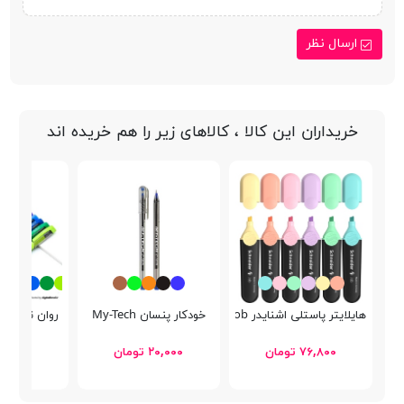
ارسال نظر
خریداران این کالا ، کالاهای زیر را هم خریده اند
هایلایتر پاستلی اشنایدر Job
خودکار پنسان My-Tech
روان نویس Crend Andia
۷۶,۸۰۰ تومان
۲۰,۰۰۰ تومان
۳۲,۰۰۰ توما