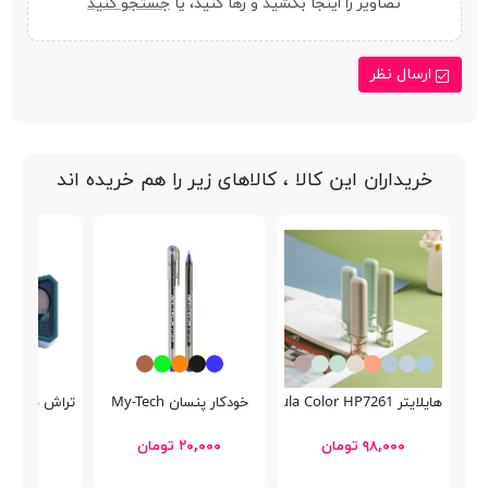
تصاویر را اینجا بکشید و رها کنید، یا
جستجو کنید
ارسال نظر
خریداران این کالا ، کالاهای زیر را هم خریده اند
هایلایتر Nebula Color HP7261
خودکار پنسان My-Tech
تراش سبز فابرکا
۹۸,۰۰۰ تومان
۲۰,۰۰۰ تومان
۳۸,۰۰۰ توما