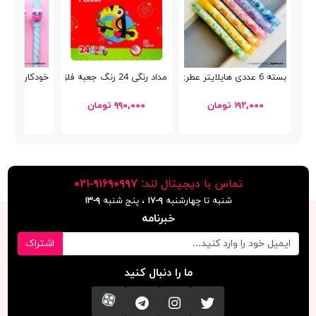
بسته 6 عددی هایلایتر عطری مهردار Candy Flavor 932
مداد رنگی 24 رنگ جعبه فلزی پنتر
خودکار پاک کن دار گرب
۱۹۲,۰۰۰ تومان
۹۹۰,۰۰۰ تومان
۷۹,۰۰۰ توما
تماس با دیجیتال لند:
٩١۶٩٠٩٩٧-٠٢١
شنبه تا چهارشنبه
۹-۱۷
، پنج شنبه
۹-١٣
خبرنامه
اشتراک
ما را دنبال کنید
تویتر
اینستاگرام
کانال تلگرام
آپارات