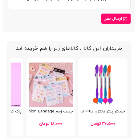
ارسال نظر
خریداران این کالا ، کالاهای زیر را هم خریده اند
خودکار پنتر فانتزی Semi Gel SGP-102
چسب زخم Fashion Bandage
پاک کن مغزدار خرگو
۳۰,۵۰۰ تومان
۱۸,۰۰۰ تومان
۱۷,۲۵۰ توما