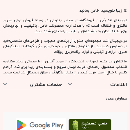
🎀
زیبا بنویسید، خاص بمانید
دیجیتال لند
یکی از فروشگاه‌های معتبر اینترنتی در زمینه فروش
لوازم تحریر
فانتزی و خلاقانه
است که با هدف ارائه محصولات خاص، باکیفیت و الهام‌بخش
برای علاقه‌مندان به نوشت‌افزار و طراحی راه‌اندازی شده است.
در دیجیتال لند، مجموعه‌ای متنوع از برندهای محبوب و طراحی‌های منحصربه‌فرد
در دسترس شماست؛ از دفترهای فانتزی و خودکارهای رنگی گرفته تا استیکرهای
هنری، ابزارهای تزئینی و لوازم برنامه‌ریزی روزانه.
ما تلاش می‌کنیم تجربه‌ای لذت‌بخش از خرید آنلاین را با خدماتی مانند
مشاوره
انتخاب محصول، راهنمای خرید، ارسال سریع و بسته‌بندی زیبا
برای شما فراهم
کنیم. با خیال راحت خرید کنید و از دنیای رنگارنگ و خلاق دیجیتال لند لذت ببرید.
اطلاعات
خدمات مشتری
سفارش عمده