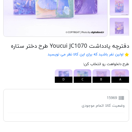
دفترچه یادداشت Youcui JC1070 طرح دختر ستاره
اولین نفر باشید که برای این کالا نظر می نویسید
طرح دلخواهت رو انتخاب کن:
D
C
B
A
15969
وضعیت کالا:
اتمام موجودی