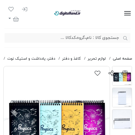
ورود به سیست
لیست مور
دیجیتال لند
سبد خرید
صفحه اصلی
لوازم تحریر
کاغذ و دفتر
دفتر، یادداشت و استیک نوت
د