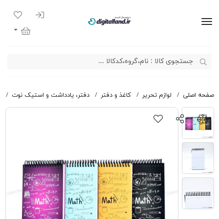
ورود به سیست
لیست مور
دیجیتال لند
سبد خرید
صفحه اصلی
لوازم تحریر
کاغذ و دفتر
دفتر، یادداشت و استیک نوت
د