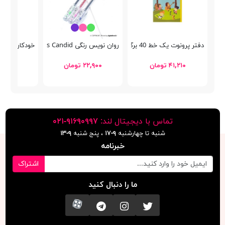
دفتر پرونوت یک خط 40 برگ پاپکو PN-9174
روان نویس رنگی Creators Class Candid
خودکار کلاسیک د
۴۱,۲۱۰ تومان
۲۲,۹۰۰ تومان
۱۴,۵۰۰ توما
تماس با دیجیتال لند:
٩١۶٩٠٩٩٧-٠٢١
شنبه تا چهارشنبه
۹-۱۷
، پنج شنبه
۹-١٣
خبرنامه
اشتراک
ما را دنبال کنید
تویتر
اینستاگرام
کانال تلگرام
آپارات