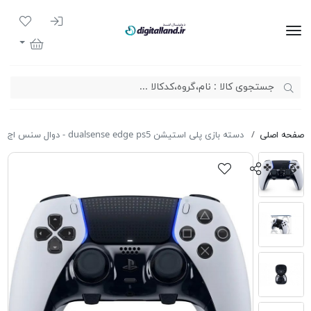
ورود به سیست
لیست مور
دیجیتال لند
سبد خرید
صفحه اصلی
دسته بازی پلی استیشن dualsense edge ps5 - دوال سنس اج