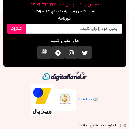
تماس با دیجیتال لند:
٩١۶٩٠٩٩٧-٠٢١
شنبه تا چهارشنبه
۹-۱۷
، پنج شنبه
۹-١٣
خبرنامه
اشتراک
ما را دنبال کنید
تویتر
اینستاگرام
کانال تلگرام
آپارات
دیجیتال لند
🎀
زیبا بنویسید، خاص بمانید