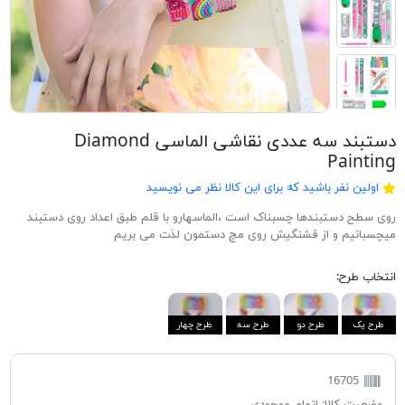
دستبند سه عددی نقاشی الماسی Diamond
Painting
اولین نفر باشید که برای این کالا نظر می نویسید
روی سطح دستبندها چسبناک است ،الماسهارو با قلم طبق اعداد روی دستبند
میچسبانیم و از قشنگیش روی مچ دستمون لذت می بریم
انتخاب طرح:
طرح یک
طرح دو
طرح سه
طرح چهار
16705
وضعیت کالا:
اتمام موجودی