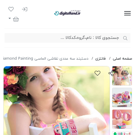
ورود به سیست
لیست مور
دیجیتال لند
سبد خرید
صفحه اصلی
فانتزی
دستبند سه عددی نقاشی الماسی Diamond Painting