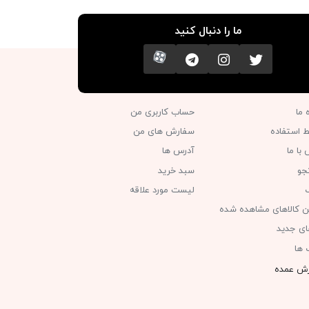
ما را دنبال کنید
تویتر
اینستاگرام
کانال تلگرام
آپارات
ه ما
حساب کاربری من
ط استفاده
سفارش های من‎
با ما
آدرس ها
جو
سبد خرید
گ
لیست مورد علاقه
ن کالاهای مشاهده شده
های جدید
 ها
ش عمده