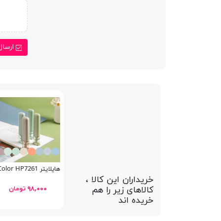
ارسال
هایلایتر Nebula Color HP7261
خریداران این کالا ،
کالاهای زیر را هم
۹۸,۰۰۰ تومان
خریده اند