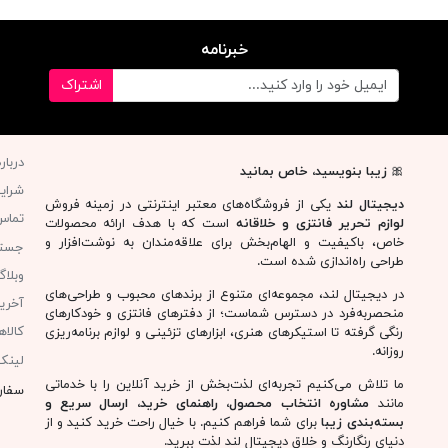
خبرنامه
اشتراک
دربار
🎀
زیبا بنویسید، خاص بمانید
شرای
دیجیتال لند
یکی از فروشگاه‌های معتبر اینترنتی در زمینه فروش
تماس 
لوازم تحریر فانتزی و خلاقانه
است که با هدف ارائه محصولات
خاص، باکیفیت و الهام‌بخش برای علاقه‌مندان به نوشت‌افزار و
جست
طراحی راه‌اندازی شده است.
وبلا
در دیجیتال لند، مجموعه‌ای متنوع از برندهای محبوب و طراحی‌های
آخری
منحصربه‌فرد در دسترس شماست؛ از دفترهای فانتزی و خودکارهای
کالا
رنگی گرفته تا استیکرهای هنری، ابزارهای تزئینی و لوازم برنامه‌ریزی
روزانه.
لینک
ما تلاش می‌کنیم تجربه‌ای لذت‌بخش از خرید آنلاین را با خدماتی
سفار
مانند
مشاوره انتخاب محصول، راهنمای خرید، ارسال سریع و
بسته‌بندی زیبا
برای شما فراهم کنیم. با خیال راحت خرید کنید و از
دنیای رنگارنگ و خلاق دیجیتال لند لذت ببرید.