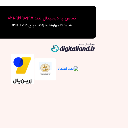
تماس با دیجیتال لند:
٩١۶٩٠٩٩٧-٠٢١
شنبه تا چهارشنبه
۹-۱۷
، پنج شنبه
۹-١٣
دیجیتال لند