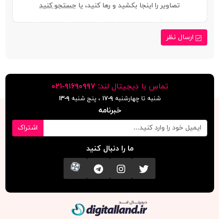
تصاویر را اینجا بکشید و رها کنید، یا
جستجو کنید
ارسال نظر
تماس با دیجیتال لند:
٩١۶٩٠٩٩٧-٠٢١
شنبه تا چهارشنبه
۹-۱۷
، پنج شنبه
۹-١٣
خبرنامه
اشتراک
ما را دنبال کنید
تویتر
اینستاگرام
کانال تلگرام
آپارات
دیجیتال لند