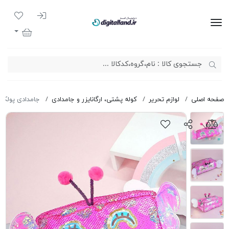
ورود به سیست
لیست مور
دیجیتال لند
سبد خرید
صفحه اصلی
لوازم تحریر
کوله پشتی، ارگانایزر و جامدادی
جامدادی پولکی پروانه 80X