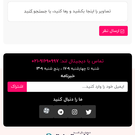
تصاویر را اینجا بکشید و رها کنید، یا
جستجو کنید
ارسال نظر
تماس با دیجیتال لند:
٩١۶٩٠٩٩٧-٠٢١
شنبه تا چهارشنبه
۹-۱۷
، پنج شنبه
۹-١٣
خبرنامه
اشتراک
ما را دنبال کنید
تویتر
اینستاگرام
کانال تلگرام
آپارات
دیجیتال لند