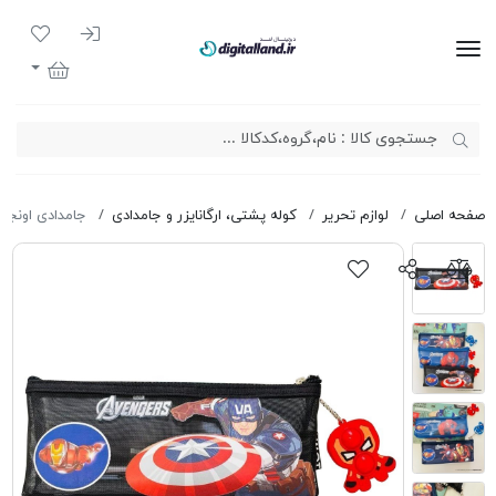
ورود به سیست
لیست مور
دیجیتال لند
سبد خرید
صفحه اصلی
لوازم تحریر
کوله پشتی، ارگانایزر و جامدادی
جامدادی اونجرز QI YF-605