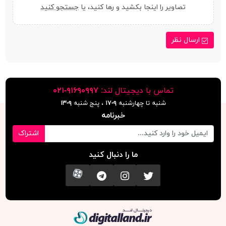
تصاویر را اینجا بکشید و رها کنید، یا
جستجو کنید
ارسال نظر
تماس با دیجیتال لند:
٩١۶٩٠٩٩٧-٠٢١
شنبه تا چهارشنبه
۹-۱۷
، پنج شنبه
۹-١٣
خبرنامه
اشتراک
ما را دنبال کنید
تویتر
اینستاگرام
کانال تلگرام
آپارات
دیجیتال لند