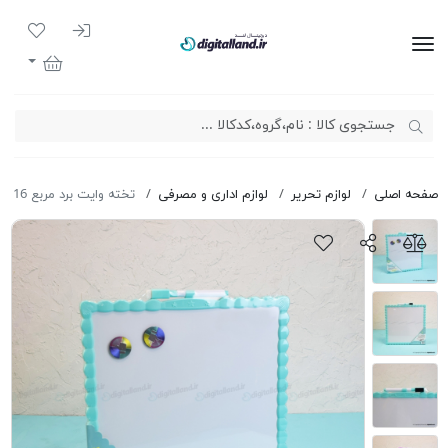
ورود به سیست
لیست مور
دیجیتال لند
سبد خرید
صفحه اصلی
لوازم تحریر
لوازم اداری و مصرفی
تخته وایت برد مربع JL-116