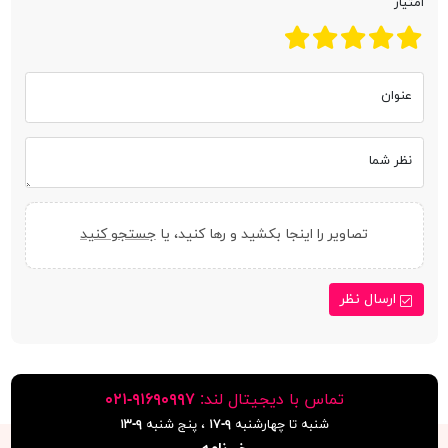
امتیاز
عنوان
نظر شما
تصاویر را اینجا بکشید و رها کنید، یا
جستجو کنید
ارسال نظر
تماس با دیجیتال لند:
٩١۶٩٠٩٩٧-٠٢١
شنبه تا چهارشنبه
۹-۱۷
، پنج شنبه
۹-١٣