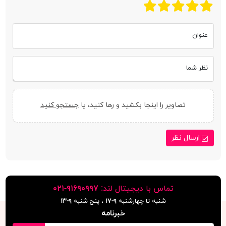
عنوان
نظر شما
تصاویر را اینجا بکشید و رها کنید، یا
جستجو کنید
ارسال نظر
تماس با دیجیتال لند:
٩١۶٩٠٩٩٧-٠٢١
شنبه تا چهارشنبه
۹-۱۷
، پنج شنبه
۹-١٣
خبرنامه