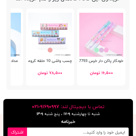
خودکار پاکن دار خرس GP-7793
چسب واشی 10 حلقه کرومی SZ-151
مداد سیاه فوت
۱۶,۵۰۰ تومان
۷۸,۵۰۰ تومان
۲۵,۰۰۰ توما
تماس با دیجیتال لند:
٩١۶٩٠٩٩٧-٠٢١
شنبه تا چهارشنبه
۹-۱۷
، پنج شنبه
۹-١٣
خبرنامه
اشتراک